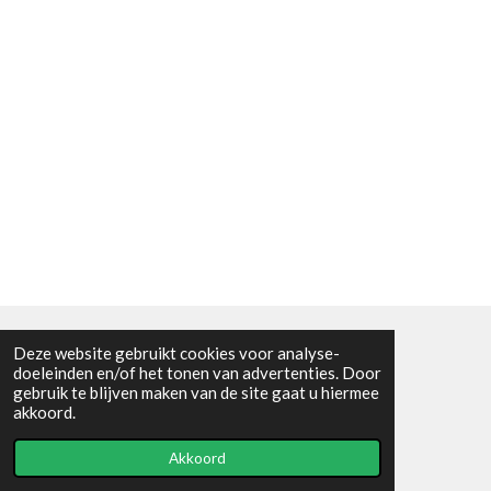
Deze website gebruikt cookies voor analyse-
Algemene voorwaarden
doeleinden en/of het tonen van advertenties. Door
gebruik te blijven maken van de site gaat u hiermee
© 2021 - RC en mineralenshop Het vlinderpad
akkoord.
Powered by
JouwWeb
Akkoord