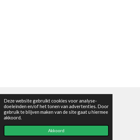
Deze website gebruikt cookies voor analyse-
Algemene voorwaarden
doeleinden en/of het tonen van advertenties. Door
gebruik te blijven maken van de site gaat u hiermee
© 2021 - RC en mineralenshop Het vlinderpad
akkoord.
Powered by
JouwWeb
Akkoord