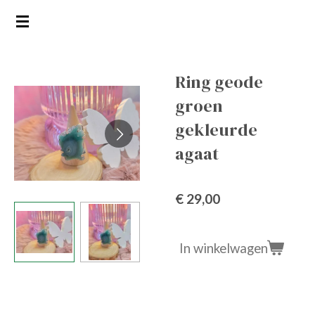
Ga
direct
naar
de
Ring geode
hoofdinhoud
groen
gekleurde
agaat
€ 29,00
In winkelwagen