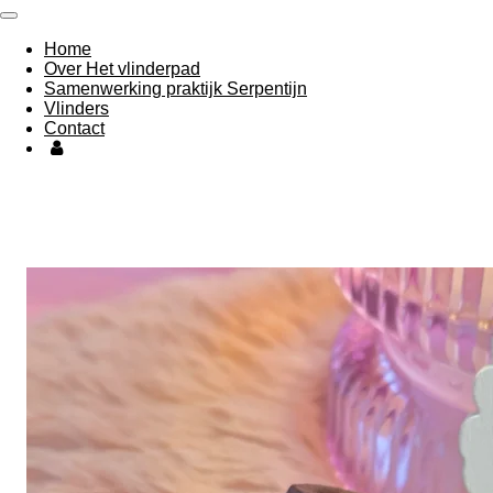
Ga
direct
Home
naar
Over Het vlinderpad
de
Samenwerking praktijk Serpentijn
hoofdinhoud
Vlinders
Contact