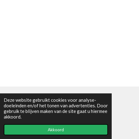
Deze website gebruikt cookies voor analyse-
Algemene voorwaarden
doeleinden en/of het tonen van advertenties. Door
gebruik te blijven maken van de site gaat u hiermee
© 2021 - RC en mineralenshop Het vlinderpad
akkoord.
Powered by
JouwWeb
Akkoord