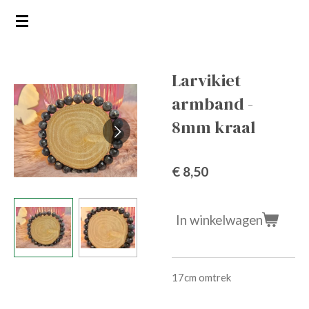
Ga
direct
naar
de
Larvikiet
hoofdinhoud
armband -
8mm kraal
€ 8,50
In winkelwagen
17cm omtrek