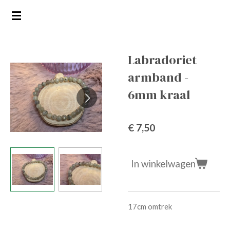
Ga
direct
naar
de
Labradoriet
hoofdinhoud
armband -
6mm kraal
€ 7,50
In winkelwagen
17cm omtrek