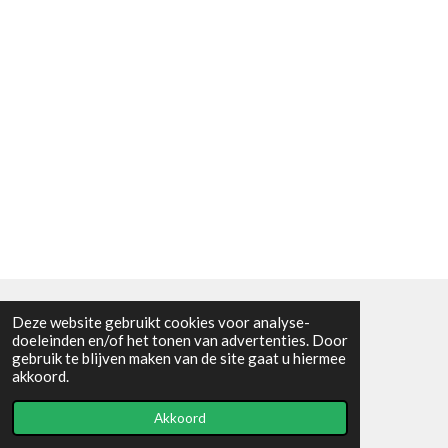
Deze website gebruikt cookies voor analyse-
Algemene voorwaarden
doeleinden en/of het tonen van advertenties. Door
gebruik te blijven maken van de site gaat u hiermee
© 2021 - RC en mineralenshop Het vlinderpad
akkoord.
Powered by
JouwWeb
Akkoord