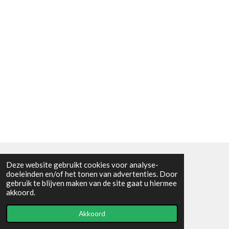
Deze website gebruikt cookies voor analyse-
Algemene voorwaarden
doeleinden en/of het tonen van advertenties. Door
gebruik te blijven maken van de site gaat u hiermee
© 2021 - RC en mineralenshop Het vlinderpad
akkoord.
Powered by
JouwWeb
Akkoord