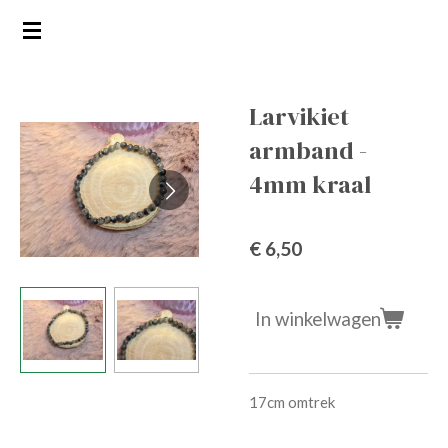
Ga
direct
naar
de
Larvikiet
hoofdinhoud
armband -
4mm kraal
€ 6,50
In winkelwagen
17cm omtrek