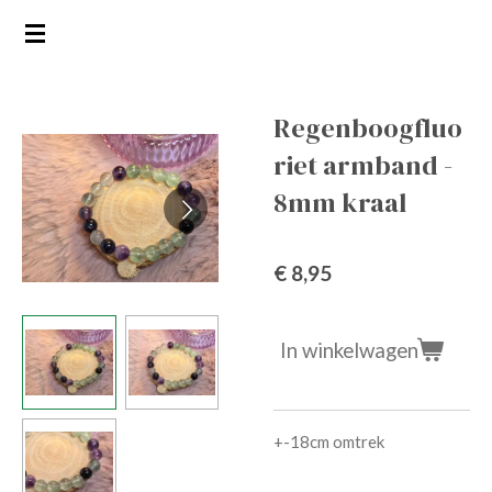
Ga
direct
naar
de
Regenboogfluo
hoofdinhoud
riet armband -
8mm kraal
€ 8,95
In winkelwagen
+-18cm omtrek