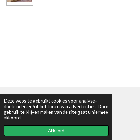
Deze website gebruikt cookies voor analyse-
Algemene voorwaarden
doeleinden en/of het tonen van advertenties. Door
gebruik te blijven maken van de site gaat u hiermee
© 2021 - RC en mineralenshop Het vlinderpad
akkoord.
Powered by
JouwWeb
Akkoord