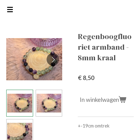
Ga
direct
naar
de
Regenboogfluo
hoofdinhoud
riet armband -
8mm kraal
€ 8,50
In winkelwagen
+-19cm omtrek