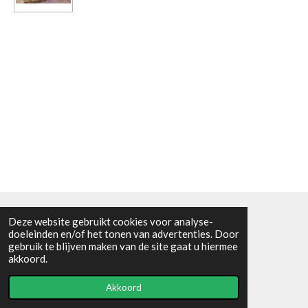
Deze website gebruikt cookies voor analyse-
Algemene voorwaarden
doeleinden en/of het tonen van advertenties. Door
gebruik te blijven maken van de site gaat u hiermee
© 2021 - RC en mineralenshop Het vlinderpad
akkoord.
Powered by
JouwWeb
Akkoord