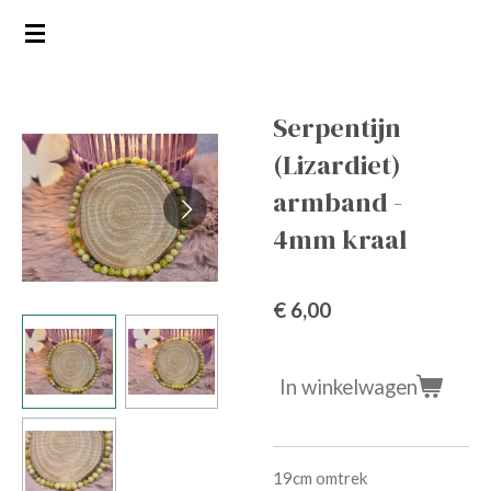
Ga
direct
naar
de
Serpentijn
hoofdinhoud
(Lizardiet)
armband -
4mm kraal
€ 6,00
In winkelwagen
19cm omtrek