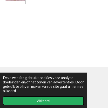
Deze website gebruikt cookies voor analyse-
Algemene voorwaarden
doeleinden en/of het tonen van advertenties. Door
gebruik te blijven maken van de site gaat u hiermee
© 2021 - RC en mineralenshop Het vlinderpad
akkoord.
Powered by
JouwWeb
Akkoord