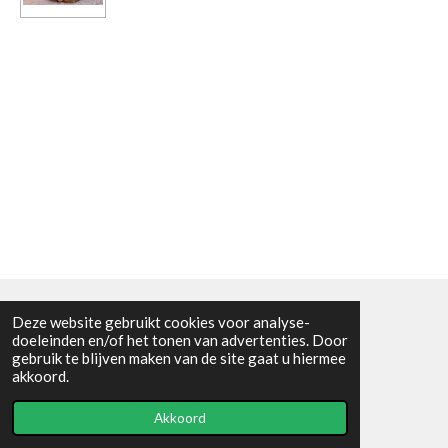
Deze website gebruikt cookies voor analyse-
Algemene voorwaarden
doeleinden en/of het tonen van advertenties. Door
gebruik te blijven maken van de site gaat u hiermee
© 2021 - RC en mineralenshop Het vlinderpad
akkoord.
Powered by
JouwWeb
Akkoord