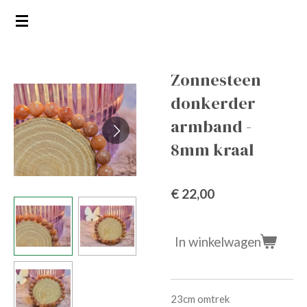
Ga
direct
naar
de
Zonnesteen
hoofdinhoud
donkerder
armband -
8mm kraal
€ 22,00
In winkelwagen
23cm omtrek