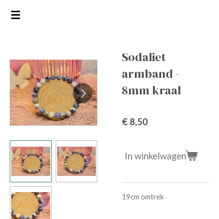
Ga
direct
naar
de
Sodaliet
hoofdinhoud
armband -
8mm kraal
€ 8,50
In winkelwagen
19cm omtrek