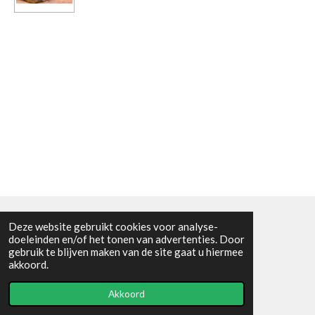
Deze website gebruikt cookies voor analyse-
Algemene voorwaarden
doeleinden en/of het tonen van advertenties. Door
gebruik te blijven maken van de site gaat u hiermee
© 2021 - RC en mineralenshop Het vlinderpad
akkoord.
Powered by
JouwWeb
Akkoord