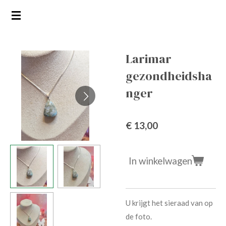
Ga
direct
naar
de
Larimar
hoofdinhoud
gezondheidsha
nger
€ 13,00
In winkelwagen
U krijgt het sieraad van op
de foto.