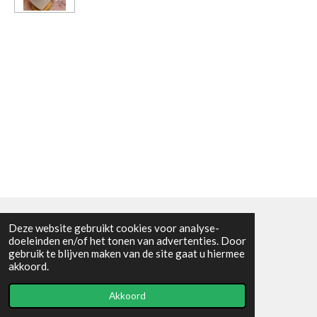
Deze website gebruikt cookies voor analyse-
Algemene voorwaarden
doeleinden en/of het tonen van advertenties. Door
gebruik te blijven maken van de site gaat u hiermee
© 2021 - RC en mineralenshop Het vlinderpad
akkoord.
Powered by
JouwWeb
Akkoord