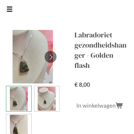
Ga
direct
naar
de
Labradoriet
hoofdinhoud
gezondheidshan
ger - Golden
flash
€ 8,00
In winkelwagen