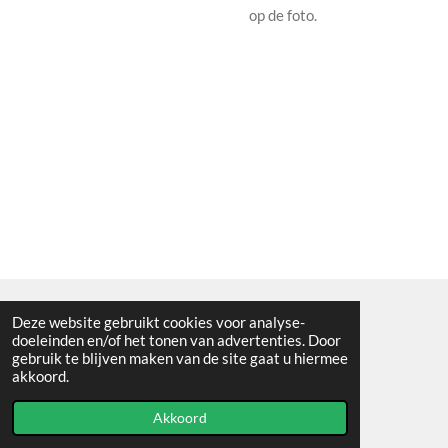
op de foto.
Deze website gebruikt cookies voor analyse-
Algemene voorwaarden
doeleinden en/of het tonen van advertenties. Door
gebruik te blijven maken van de site gaat u hiermee
© 2021 - RC en mineralenshop Het vlinderpad
akkoord.
Powered by
JouwWeb
Akkoord