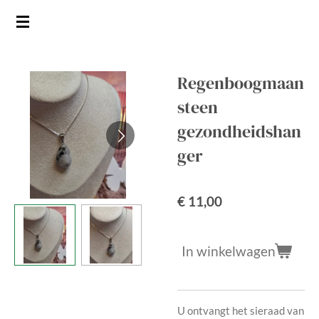
Ga
direct
naar
de
Regenboogmaan
hoofdinhoud
steen
gezondheidshan
ger
€ 11,00
In winkelwagen
U ontvangt het sieraad van