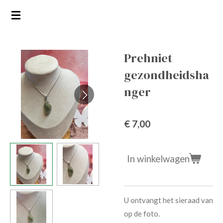
Ga
direct
naar
de
Prehniet
hoofdinhoud
gezondheidsha
nger
€ 7,00
In winkelwagen
U ontvangt het sieraad van
op de foto.