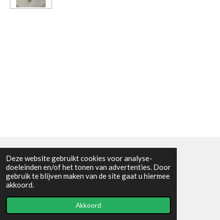
Deze website gebruikt cookies voor analyse-
Algemene voorwaarden
doeleinden en/of het tonen van advertenties. Door
gebruik te blijven maken van de site gaat u hiermee
© 2021 - RC en mineralenshop Het vlinderpad
akkoord.
Powered by
JouwWeb
Akkoord