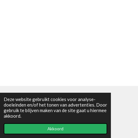
Deze website gebruikt cookies voor analyse-
Algemene voorwaarden
doeleinden en/of het tonen van advertenties. Door
gebruik te blijven maken van de site gaat u hiermee
© 2021 - RC en mineralenshop Het vlinderpad
akkoord.
Powered by
JouwWeb
Akkoord