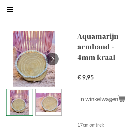
Ga
direct
naar
de
Aquamarijn
hoofdinhoud
armband -
4mm kraal
€ 9,95
In winkelwagen
17cm omtrek