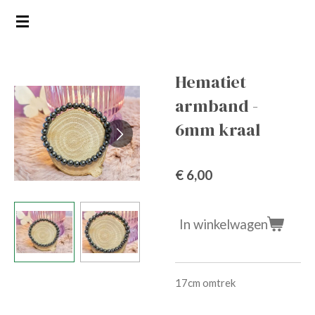
Ga
direct
naar
de
Hematiet
hoofdinhoud
armband -
6mm kraal
€ 6,00
In winkelwagen
17cm omtrek