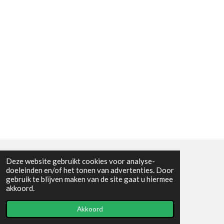
Deze website gebruikt cookies voor analyse-
Algemene voorwaarden
doeleinden en/of het tonen van advertenties. Door
gebruik te blijven maken van de site gaat u hiermee
© 2021 - RC en mineralenshop Het vlinderpad
akkoord.
Powered by
JouwWeb
Akkoord