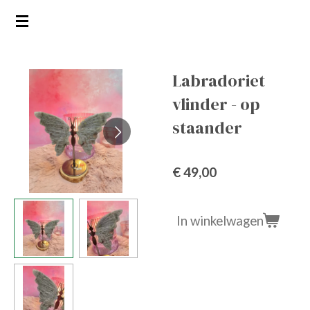
Ga
direct
naar
de
Labradoriet
hoofdinhoud
vlinder - op
staander
€ 49,00
In winkelwagen