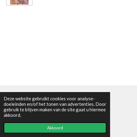
Deze website gebruikt cookies voor analyse-
Algemene voorwaarden
doeleinden en/of het tonen van advertenties. Door
gebruik te blijven maken van de site gaat u hiermee
© 2021 - RC en mineralenshop Het vlinderpad
akkoord.
Powered by
JouwWeb
Akkoord