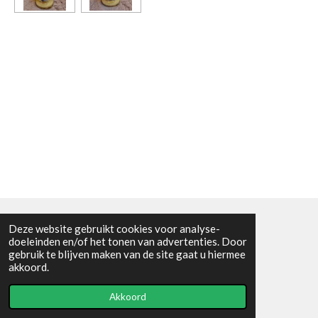
Deze website gebruikt cookies voor analyse-
Algemene voorwaarden
doeleinden en/of het tonen van advertenties. Door
gebruik te blijven maken van de site gaat u hiermee
© 2021 - RC en mineralenshop Het vlinderpad
akkoord.
Powered by
JouwWeb
Akkoord