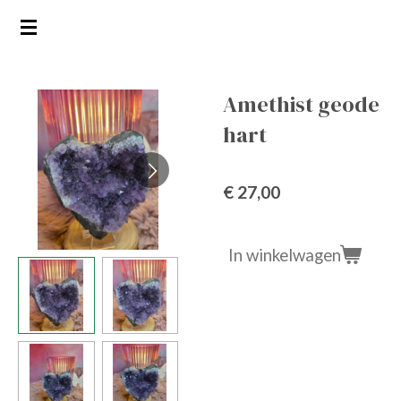
Ga
direct
naar
de
Amethist geode
hoofdinhoud
hart
€ 27,00
In winkelwagen