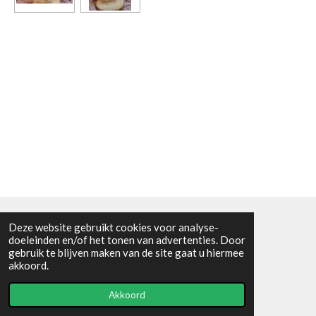
Deze website gebruikt cookies voor analyse-
Algemene voorwaarden
doeleinden en/of het tonen van advertenties. Door
gebruik te blijven maken van de site gaat u hiermee
© 2021 - RC en mineralenshop Het vlinderpad
akkoord.
Powered by
JouwWeb
Akkoord