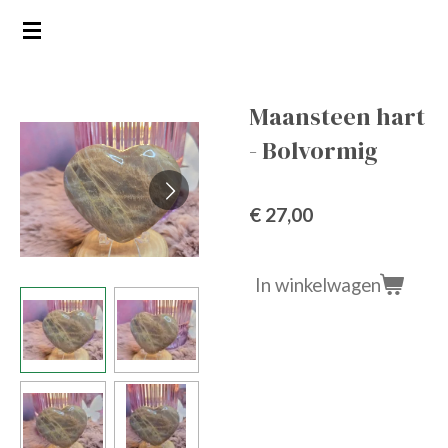
Ga
direct
naar
de
Maansteen hart
hoofdinhoud
- Bolvormig
€ 27,00
In winkelwagen