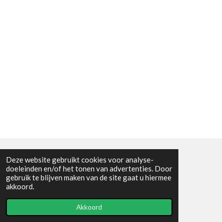
Deze website gebruikt cookies voor analyse-
Algemene voorwaarden
doeleinden en/of het tonen van advertenties. Door
gebruik te blijven maken van de site gaat u hiermee
© 2021 - RC en mineralenshop Het vlinderpad
akkoord.
Powered by
JouwWeb
Akkoord