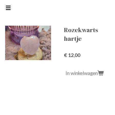
Ga
direct
naar
de
Rozekwarts
hoofdinhoud
hartje
€ 12,00
In winkelwagen