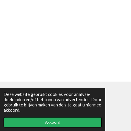
Deze website gebruikt cookies voor analyse-
Algemene voorwaarden
doeleinden en/of het tonen van advertenties. Door
gebruik te blijven maken van de site gaat u hiermee
© 2021 - RC en mineralenshop Het vlinderpad
akkoord.
Powered by
JouwWeb
Akkoord