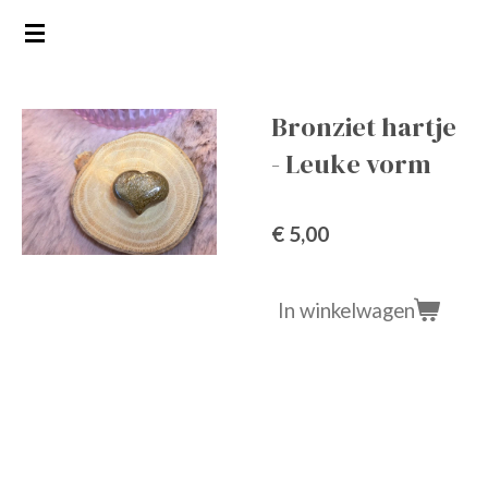
Ga
direct
naar
de
Bronziet hartje
hoofdinhoud
- Leuke vorm
€ 5,00
In winkelwagen