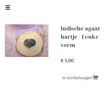
Ga
direct
naar
de
Indische agaat
hoofdinhoud
hartje - Leuke
vorm
€ 5,00
In winkelwagen