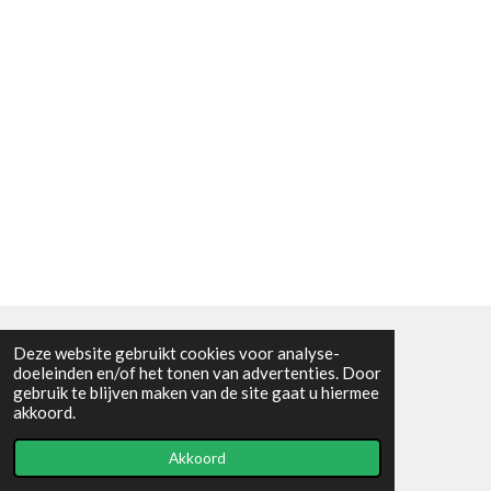
Deze website gebruikt cookies voor analyse-
Algemene voorwaarden
doeleinden en/of het tonen van advertenties. Door
gebruik te blijven maken van de site gaat u hiermee
© 2021 - RC en mineralenshop Het vlinderpad
akkoord.
Powered by
JouwWeb
Akkoord