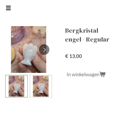
Ga
direct
naar
de
Bergkristal
hoofdinhoud
engel - Regular
€ 13,00
In winkelwagen