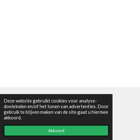
Deze website gebruikt cookies voor analyse-
Algemene voorwaarden
doeleinden en/of het tonen van advertenties. Door
gebruik te blijven maken van de site gaat u hiermee
© 2021 - RC en mineralenshop Het vlinderpad
akkoord.
Powered by
JouwWeb
Akkoord