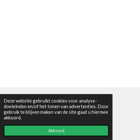
Deze website gebruikt cookies voor analyse-
Algemene voorwaarden
doeleinden en/of het tonen van advertenties. Door
gebruik te blijven maken van de site gaat u hiermee
© 2021 - RC en mineralenshop Het vlinderpad
akkoord.
Powered by
JouwWeb
Akkoord