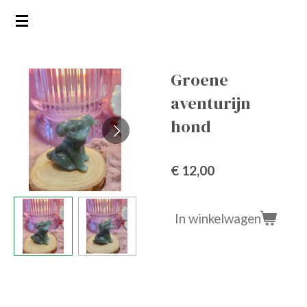
Ga
direct
naar
de
Groene
hoofdinhoud
aventurijn
hond
€ 12,00
In winkelwagen