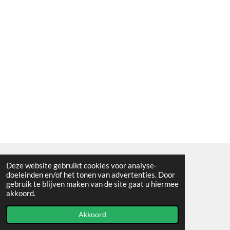
Deze website gebruikt cookies voor analyse-
Algemene voorwaarden
doeleinden en/of het tonen van advertenties. Door
gebruik te blijven maken van de site gaat u hiermee
© 2021 - RC en mineralenshop Het vlinderpad
akkoord.
Powered by
JouwWeb
Akkoord