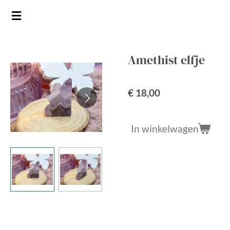
Ga
direct
naar
de
Amethist elfje
hoofdinhoud
€ 18,00
In winkelwagen