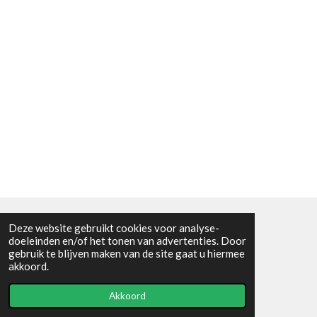
Deze website gebruikt cookies voor analyse-
Algemene voorwaarden
doeleinden en/of het tonen van advertenties. Door
gebruik te blijven maken van de site gaat u hiermee
© 2021 - RC en mineralenshop Het vlinderpad
akkoord.
Powered by
JouwWeb
Akkoord