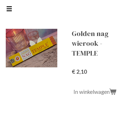
Ga
direct
naar
de
Golden nag
hoofdinhoud
wierook -
TEMPLE
€ 2,10
In winkelwagen