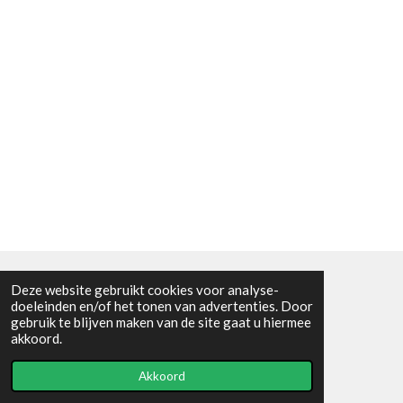
Deze website gebruikt cookies voor analyse-
Algemene voorwaarden
doeleinden en/of het tonen van advertenties. Door
gebruik te blijven maken van de site gaat u hiermee
© 2021 - RC en mineralenshop Het vlinderpad
akkoord.
Powered by
JouwWeb
Akkoord