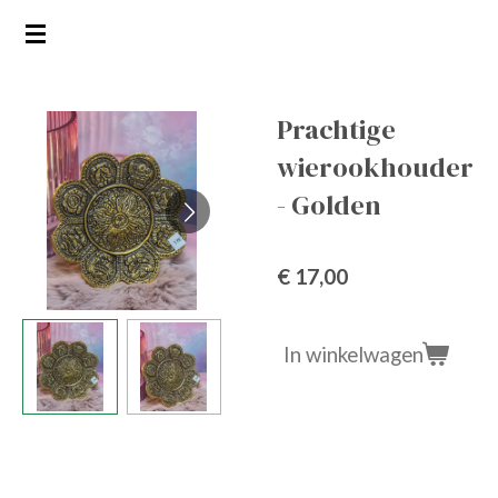
Ga
direct
naar
de
Prachtige
hoofdinhoud
wierookhouder
- Golden
€ 17,00
In winkelwagen