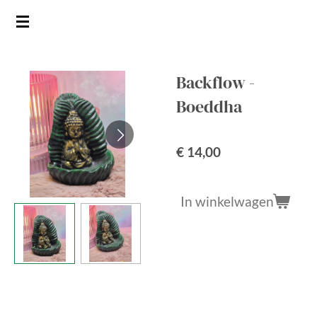
Ga
direct
naar
de
Backflow -
hoofdinhoud
Boeddha
€ 14,00
In winkelwagen