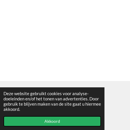
Deze website gebruikt cookies voor analyse-
Algemene voorwaarden
doeleinden en/of het tonen van advertenties. Door
gebruik te blijven maken van de site gaat u hiermee
© 2021 - RC en mineralenshop Het vlinderpad
akkoord.
Powered by
JouwWeb
Akkoord