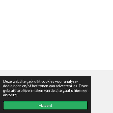
Deze website gebruikt cookies voor analyse-
Algemene voorwaarden
doeleinden en/of het tonen van advertenties. Door
gebruik te blijven maken van de site gaat u hiermee
© 2021 - RC en mineralenshop Het vlinderpad
akkoord.
Powered by
JouwWeb
Akkoord