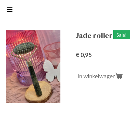
Ga
direct
naar
de
Jade roller
Sale!
hoofdinhoud
€ 0,95
In winkelwagen