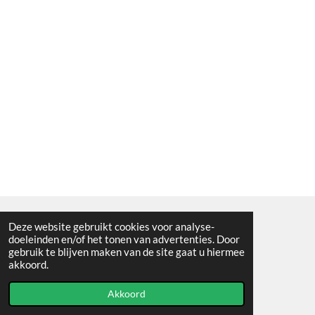
Deze website gebruikt cookies voor analyse-
Algemene voorwaarden
doeleinden en/of het tonen van advertenties. Door
gebruik te blijven maken van de site gaat u hiermee
© 2021 - RC en mineralenshop Het vlinderpad
akkoord.
Powered by
JouwWeb
Akkoord