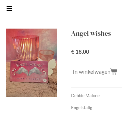
Ga
direct
naar
de
Angel wishes
hoofdinhoud
€ 18,00
In winkelwagen
Debbie Malone
Engelstalig