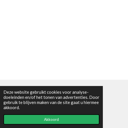
Deze website gebruikt cookies voor analyse-
Algemene voorwaarden
doeleinden en/of het tonen van advertenties. Door
gebruik te blijven maken van de site gaat u hiermee
© 2021 - RC en mineralenshop Het vlinderpad
akkoord.
Powered by
JouwWeb
Akkoord