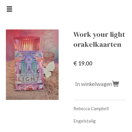
Ga
direct
naar
de
Work your light
hoofdinhoud
orakelkaarten
€ 19,00
In winkelwagen
Rebecca Campbell
Engelstalig