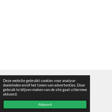
Deze website gebruikt cookies voor analyse-
Algemene voorwaarden
doeleinden en/of het tonen van advertenties. Door
gebruik te blijven maken van de site gaat u hiermee
© 2021 - RC en mineralenshop Het vlinderpad
akkoord.
Powered by
JouwWeb
Akkoord