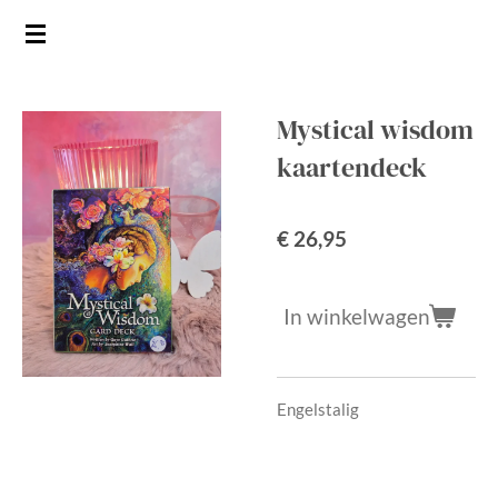
Ga
direct
naar
de
Mystical wisdom
hoofdinhoud
kaartendeck
€ 26,95
In winkelwagen
Engelstalig