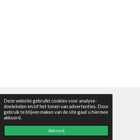
Deze website gebruikt cookies voor analyse-
Algemene voorwaarden
doeleinden en/of het tonen van advertenties. Door
gebruik te blijven maken van de site gaat u hiermee
© 2021 - RC en mineralenshop Het vlinderpad
akkoord.
Powered by
JouwWeb
Akkoord