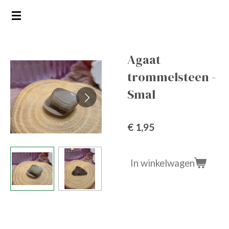
Ga
direct
naar
de
Agaat
hoofdinhoud
trommelsteen -
Smal
€ 1,95
In winkelwagen