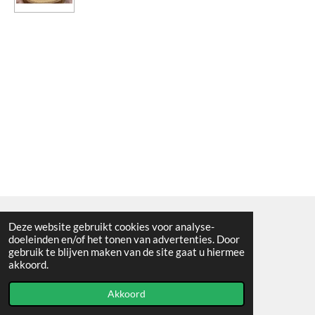
Deze website gebruikt cookies voor analyse-
Algemene voorwaarden
doeleinden en/of het tonen van advertenties. Door
gebruik te blijven maken van de site gaat u hiermee
© 2021 - RC en mineralenshop Het vlinderpad
akkoord.
Powered by
JouwWeb
Akkoord