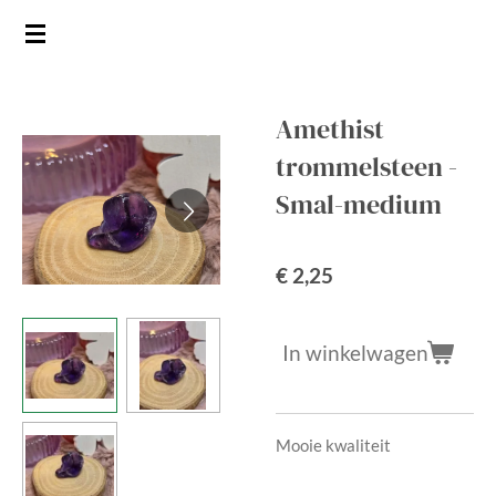
Ga
direct
naar
de
Amethist
hoofdinhoud
trommelsteen -
Smal-medium
€ 2,25
In winkelwagen
Mooie kwaliteit