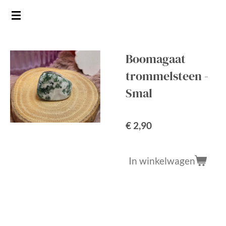
Ga
direct
naar
de
Boomagaat
hoofdinhoud
trommelsteen -
Smal
€ 2,90
In winkelwagen