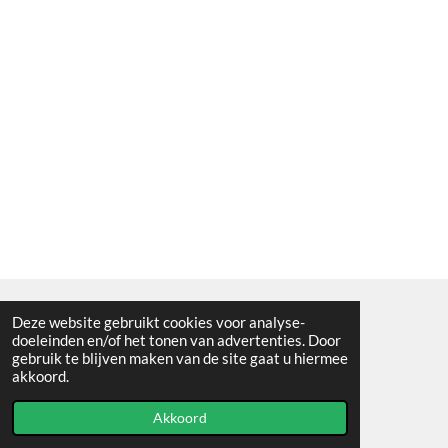
Deze website gebruikt cookies voor analyse-
Algemene voorwaarden
doeleinden en/of het tonen van advertenties. Door
gebruik te blijven maken van de site gaat u hiermee
© 2021 - RC en mineralenshop Het vlinderpad
akkoord.
Powered by
JouwWeb
Akkoord