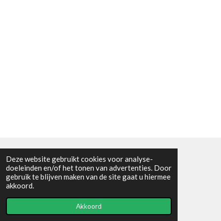
Deze website gebruikt cookies voor analyse-
Algemene voorwaarden
doeleinden en/of het tonen van advertenties. Door
gebruik te blijven maken van de site gaat u hiermee
© 2021 - RC en mineralenshop Het vlinderpad
akkoord.
Powered by
JouwWeb
Akkoord