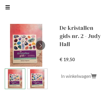
Ga
direct
naar
de
De kristallen
hoofdinhoud
gids nr. 2 - Judy
Hall
€ 19,50
In winkelwagen