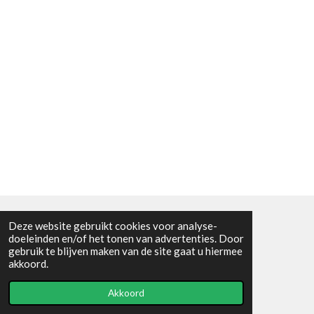
Deze website gebruikt cookies voor analyse-
Algemene voorwaarden
doeleinden en/of het tonen van advertenties. Door
gebruik te blijven maken van de site gaat u hiermee
© 2021 - RC en mineralenshop Het vlinderpad
akkoord.
Powered by
JouwWeb
Akkoord