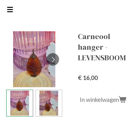
Ga
direct
naar
de
Carneool
hoofdinhoud
hanger -
LEVENSBOOM
€ 16,00
In winkelwagen