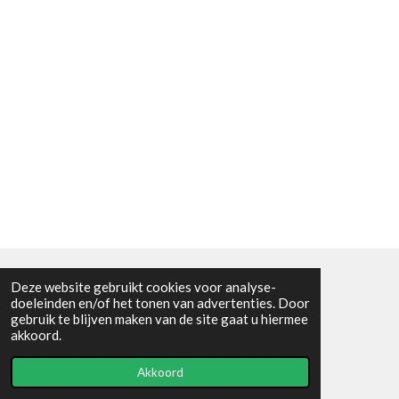
Deze website gebruikt cookies voor analyse-
Algemene voorwaarden
doeleinden en/of het tonen van advertenties. Door
gebruik te blijven maken van de site gaat u hiermee
© 2021 - RC en mineralenshop Het vlinderpad
akkoord.
Powered by
JouwWeb
Akkoord