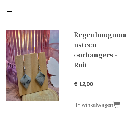
Ga
direct
naar
de
Regenboogmaa
hoofdinhoud
nsteen
oorhangers -
Ruit
€ 12,00
In winkelwagen