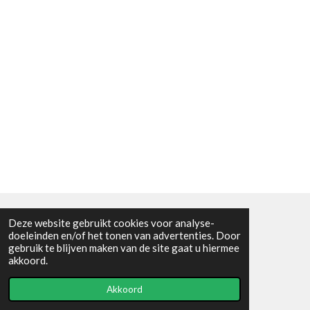
Deze website gebruikt cookies voor analyse-
Algemene voorwaarden
doeleinden en/of het tonen van advertenties. Door
gebruik te blijven maken van de site gaat u hiermee
© 2021 - RC en mineralenshop Het vlinderpad
akkoord.
Powered by
JouwWeb
Akkoord