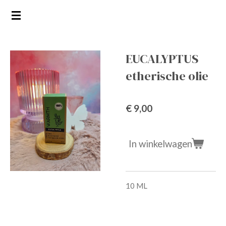
Ga
direct
naar
de
EUCALYPTUS
hoofdinhoud
etherische olie
€ 9,00
In winkelwagen
10 ML