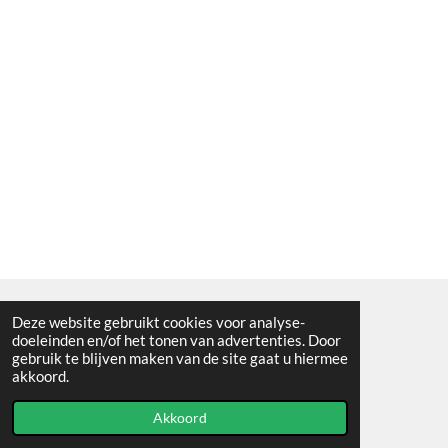
Deze website gebruikt cookies voor analyse-
Algemene voorwaarden
doeleinden en/of het tonen van advertenties. Door
gebruik te blijven maken van de site gaat u hiermee
© 2021 - RC en mineralenshop Het vlinderpad
akkoord.
Powered by
JouwWeb
Akkoord