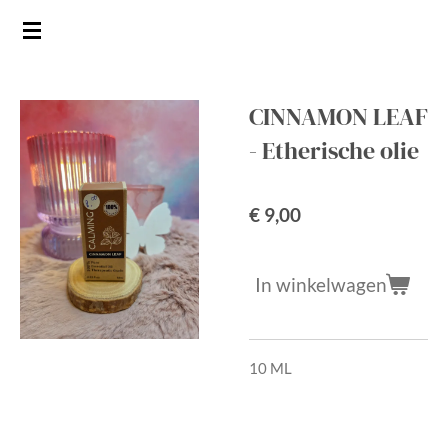
Ga
direct
naar
de
CINNAMON LEAF
hoofdinhoud
- Etherische olie
€ 9,00
In winkelwagen
10 ML