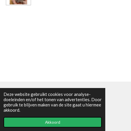
Deze website gebruikt cookies voor analyse-
Algemene voorwaarden
doeleinden en/of het tonen van advertenties. Door
gebruik te blijven maken van de site gaat u hiermee
© 2021 - RC en mineralenshop Het vlinderpad
akkoord.
Powered by
JouwWeb
Akkoord