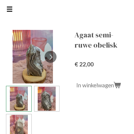
Ga
direct
naar
de
Agaat semi-
hoofdinhoud
ruwe obelisk
€ 22,00
In winkelwagen