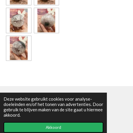
Deze website gebruikt cookies voor analyse-
Algemene voorwaarden
doeleinden en/of het tonen van advertenties. Door
gebruik te blijven maken van de site gaat u hiermee
© 2021 - RC en mineralenshop Het vlinderpad
akkoord.
Powered by
JouwWeb
Akkoord