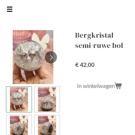
Ga
direct
naar
de
Bergkristal
hoofdinhoud
semi-ruwe bol
€ 42,00
In winkelwagen