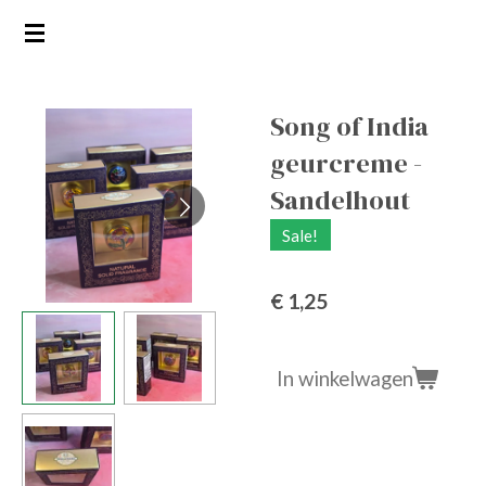
Ga
direct
naar
de
Song of India
hoofdinhoud
geurcreme -
Sandelhout
Sale!
€ 1,25
In winkelwagen