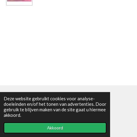
Deze website gebruikt cookies voor analyse-
Algemene voorwaarden
doeleinden en/of het tonen van advertenties. Door
gebruik te blijven maken van de site gaat u hiermee
© 2021 - RC en mineralenshop Het vlinderpad
akkoord.
Powered by
JouwWeb
Akkoord