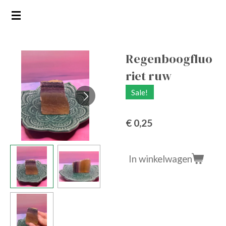
Ga
direct
naar
de
Regenboogfluo
hoofdinhoud
riet ruw
Sale!
€ 0,25
In winkelwagen