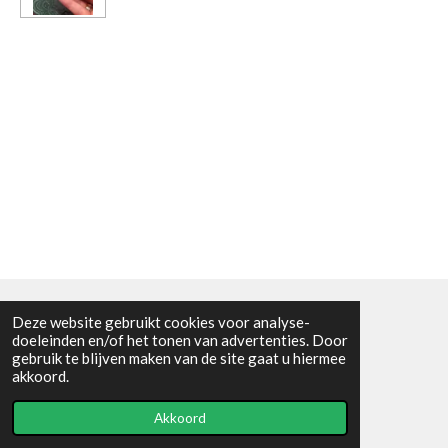
Deze website gebruikt cookies voor analyse-
Algemene voorwaarden
doeleinden en/of het tonen van advertenties. Door
gebruik te blijven maken van de site gaat u hiermee
© 2021 - RC en mineralenshop Het vlinderpad
akkoord.
Powered by
JouwWeb
Akkoord