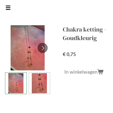
Ga
direct
naar
de
Chakra ketting -
hoofdinhoud
Goudkleurig
€ 0,75
In winkelwagen