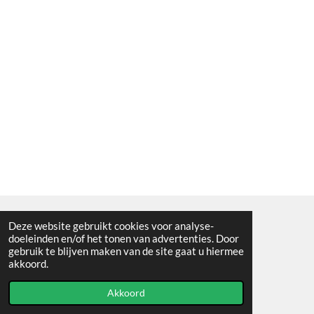
Deze website gebruikt cookies voor analyse-
Algemene voorwaarden
doeleinden en/of het tonen van advertenties. Door
gebruik te blijven maken van de site gaat u hiermee
© 2021 - RC en mineralenshop Het vlinderpad
akkoord.
Powered by
JouwWeb
Akkoord