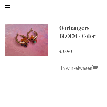
Ga
direct
naar
de
Oorhangers
hoofdinhoud
BLOEM - Color
€ 0,90
In winkelwagen