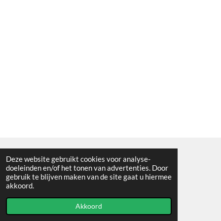
Deze website gebruikt cookies voor analyse-
Algemene voorwaarden
doeleinden en/of het tonen van advertenties. Door
gebruik te blijven maken van de site gaat u hiermee
© 2021 - RC en mineralenshop Het vlinderpad
akkoord.
Powered by
JouwWeb
Akkoord