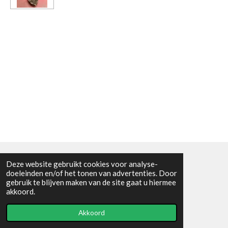
Deze website gebruikt cookies voor analyse-
Algemene voorwaarden
doeleinden en/of het tonen van advertenties. Door
gebruik te blijven maken van de site gaat u hiermee
© 2021 - RC en mineralenshop Het vlinderpad
akkoord.
Powered by
JouwWeb
Akkoord