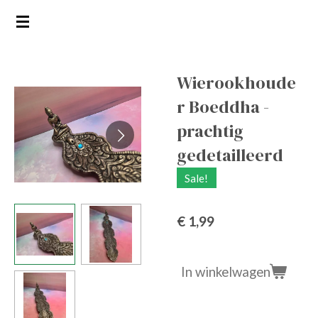
Ga
direct
naar
de
Wierookhoude
hoofdinhoud
r Boeddha -
prachtig
gedetailleerd
Sale!
€ 1,99
In winkelwagen