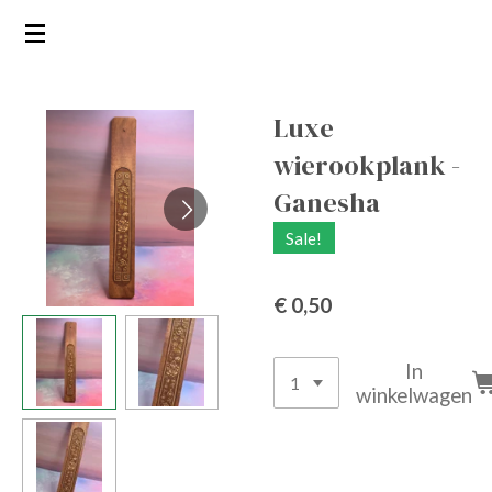
Ga
direct
naar
de
Luxe
hoofdinhoud
wierookplank -
Ganesha
Sale!
€ 0,50
In
winkelwagen