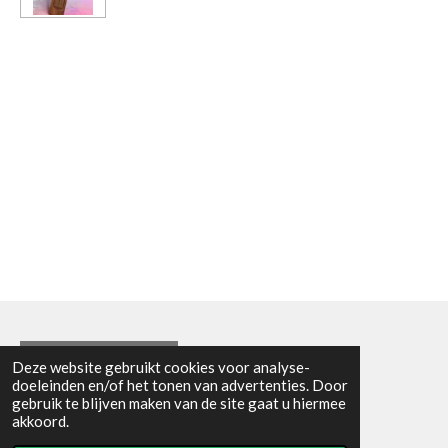
Algemene voorwaarden
Deze website gebruikt cookies voor analyse-
doeleinden en/of het tonen van advertenties. Door
© 2021 - RC en mineralenshop Het vlinderpad
gebruik te blijven maken van de site gaat u hiermee
Powered by
JouwWeb
akkoord.