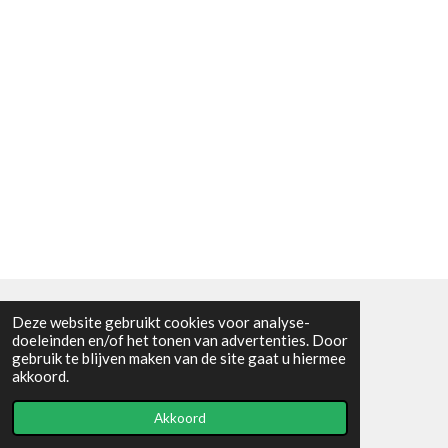
Deze website gebruikt cookies voor analyse-
Algemene voorwaarden
doeleinden en/of het tonen van advertenties. Door
gebruik te blijven maken van de site gaat u hiermee
© 2021 - RC en mineralenshop Het vlinderpad
akkoord.
Powered by
JouwWeb
Akkoord