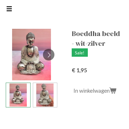
Ga
direct
naar
de
Boeddha beeld
hoofdinhoud
- wit-zilver
Sale!
€ 1,95
In winkelwagen